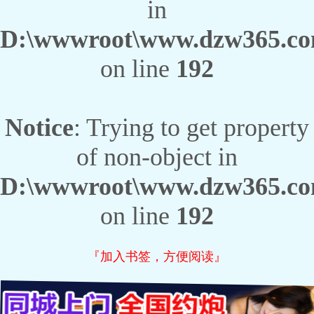
in
D:\wwwroot\www.dzw365.com\
on line
192
Notice
: Trying to get property
of non-object in
D:\wwwroot\www.dzw365.com\
on line
192
『加入书签，方便阅读』