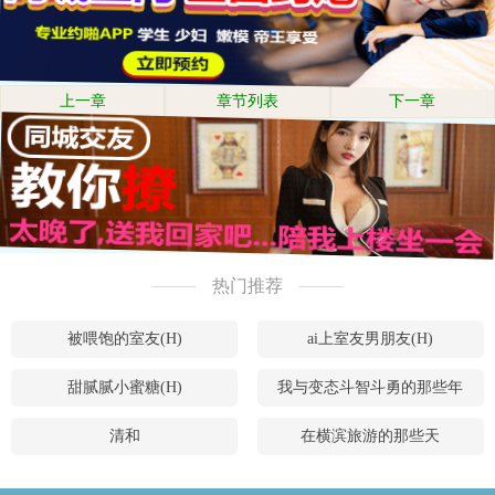
上一章
章节列表
下一章
热门推荐
被喂饱的室友(H)
ai上室友男朋友(H)
甜腻腻小蜜糖(H)
我与变态斗智斗勇的那些年
清和
在横滨旅游的那些天