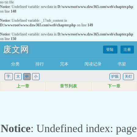
no txt file
Notice
: Undefined variable: newdata in
D:\wwwroot\www.dzw365.com\web\chapter.php
on line
148
Notice
: Undefined variable: _17mb_content in
D:\wwwroot\www.dzw365.com\web\chapter.php
on line
149
Notice
: Undefined variable: newdata in
D:\wwwroot\www.dzw365.com\web\chapter.php
on line
150
废文网
登陆
注册
分类
排行
完本
阅读记录
书架
字:
大
中
小
护眼
关灯
上一章
章节列表
下一章
Notice
: Undefined index: page