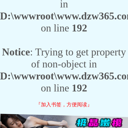
in
D:\wwwroot\www.dzw365.com\
on line
192
Notice
: Trying to get property
of non-object in
D:\wwwroot\www.dzw365.com\
on line
192
『加入书签，方便阅读』