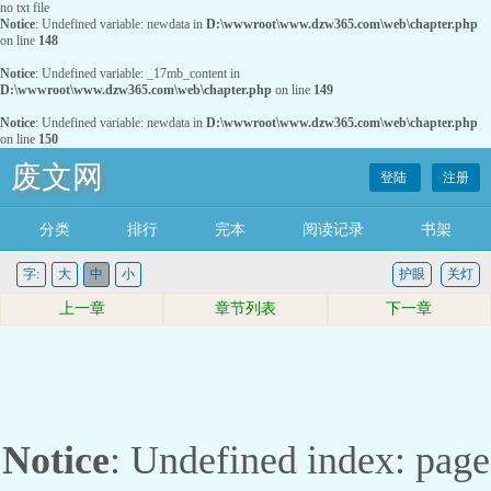
no txt file
Notice
: Undefined variable: newdata in
D:\wwwroot\www.dzw365.com\web\chapter.php
on line
148
Notice
: Undefined variable: _17mb_content in
D:\wwwroot\www.dzw365.com\web\chapter.php
on line
149
Notice
: Undefined variable: newdata in
D:\wwwroot\www.dzw365.com\web\chapter.php
on line
150
废文网
登陆
注册
分类
排行
完本
阅读记录
书架
字:
大
中
小
护眼
关灯
上一章
章节列表
下一章
Notice
: Undefined index: page