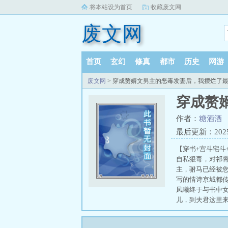
将本站设为首页
收藏废文网
废文网
首页
玄幻
修真
都市
历史
网游
废文网
> 穿成赘婿文男主的恶毒发妻后，我摆烂了
穿成赘
作者：
糖酒酒
最后更新：2025-1
【穿书+宫斗宅斗
自私狠毒，对祁霄
主，驸马已经被您
写的情诗京城都传
凤曦终于与书中女
儿，到夫君这里来