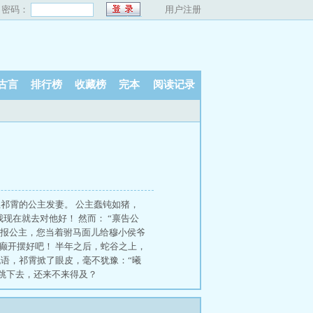
密码：
用户注册
古言
排行榜
收藏榜
完本
阅读记录
主祁霄的公主发妻。 公主蠢钝如猪，
现在就去对他好！ 然而： “禀告公
“禀报公主，您当着驸马面儿给穆小侯爷
发癫开摆好吧！ 半年之后，蛇谷之上，
无语，祁霄掀了眼皮，毫不犹豫：“曦
自己跳下去，还来不来得及？