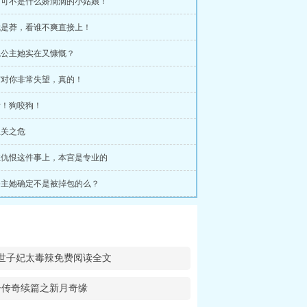
本宫可不是什么娇滴滴的小姑娘！
问就是莽，看谁不爽直接上！
懒鬼公主她实在又慷慨？
本宫对你非常失望，真的！
快看！狗咬狗！
寒玉关之危
在拉仇恨这件事上，本宫是专业的
这公主她确定不是被掉包的么？
世子妃太毒辣免费阅读全文
子传奇续篇之新月奇缘