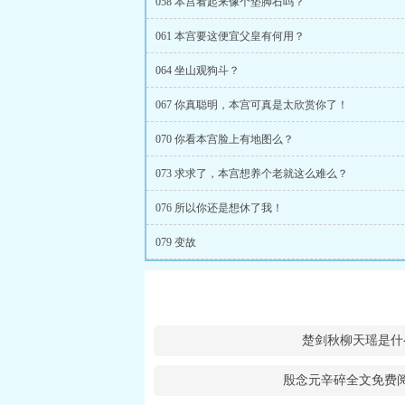
058 本宫看起来像个垫脚石吗？
061 本宫要这便宜父皇有何用？
064 坐山观狗斗？
067 你真聪明，本宫可真是太欣赏你了！
070 你看本宫脸上有地图么？
073 求求了，本宫想养个老就这么难么？
076 所以你还是想休了我！
079 变故
楚剑秋柳天瑶是什
殷念元辛碎全文免费