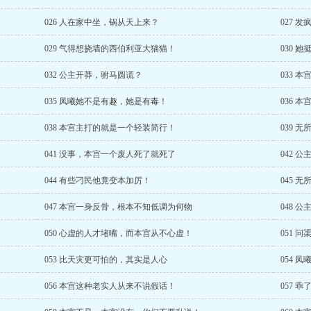
026 人在家中坐，锅从天上来？
027 
029 气得想挠墙的西伯利亚大猫猫！
030 
032 公主开莽，驸马圆谎？
033 
035 凤曦她不是有趣，她是有毒！
036 
038 本宫主打的就是一个轻装简行！
039 
041 没事，本宫一个废人死了就死了
042 
044 有些刁民他竟变本加厉！
045 
047 本宫一身反骨，根本不知低调为何物
048 
050 心虚的人才堵嘴，而本宫从不心虚！
051 
053 比天灾更可怕的，其实是人心
054 
056 本宫这种老实人从来不说假话！
057 