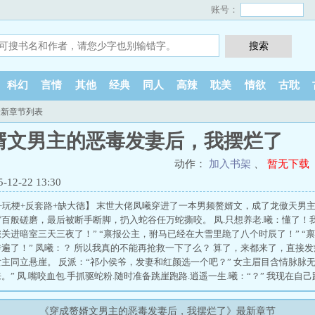
账号：
科幻
言情
其他
经典
同人
高辣
耽美
情欲
古耽
最新章节列表
婿文男主的恶毒发妻后，我摆烂了
动作：
加入书架
、
暂无下载
2-22 13:30
+玩梗+反套路+缺大德】 末世大佬凤曦穿进了一本男频赘婿文，成了龙傲天男
百般磋磨，最后被断手断脚，扔入蛇谷任万蛇撕咬。 凤.只想养老.曦：懂了！我
关进暗室三天三夜了！” “禀报公主，驸马已经在大雪里跪了八个时辰了！” 
遍了！” 凤曦：？ 所以我真的不能再抢救一下了么？ 算了，来都来了，直接
主同立悬崖。 反派：“祁小侯爷，发妻和红颜选一个吧？” 女主眉目含情脉脉
。” 凤.嘴咬血包.手抓驱蛇粉.随时准备跳崖跑路.逍遥一生.曦：“？” 我现在
《穿成赘婿文男主的恶毒发妻后，我摆烂了》最新章节