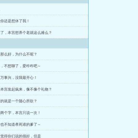
故
所以你还是想休了我！
求求了，本宫想养个老就这么难么？
犯浑那么好，为什么不呢？
累了，不想聊了，爱咋咋吧～
家和万事兴，没我最开心！
你看本宫发起疯来，像不像个礼物？
主打的就是一个随心所欲？
头铁两个字，本宫只说一次！
这波也不知道孝死谁的爹了～
本宫觉得你们说的很好，但是