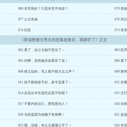
080 本宫很好？只是本宫不知道？
079 变
077 公主有谕
076 
074 疠疫
073 
《穿成赘婿文男主的恶毒发妻后，我摆烂了》正文
002 累了，这公主她不想当了～
003 
005 对啊，居然被你诶看穿了诶！
006 
008 猫儿似的，骂人能不能大点儿声？
009 
011 孙子赔钱老不好，多半是废了～
012 
014 这花生本宫是吃还是不吃呢？
015 
017 不要内耗自己，要指责别人！
018 
020 当然是因为他脑子有病啊！
021 
023 嗯，没错，本公主最懂公平了～
024 