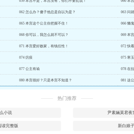
059 本宫不是，本宫没有，你们不要乱说！
060 
062 怎么办？傻子他总是自以为是？
063 
065 本宫这个公主你把握不住！
066 
068 你可以，我怎么就不可以？
069 
071 本宫爱好败家，有钱任性！
072 
074 疠疫
075 
077 公主有谕
078 
080 本宫很好？只是本宫不知道？
081 
热门推荐
么小说
尹素婳莫君夜
阅读完整版
新白娘