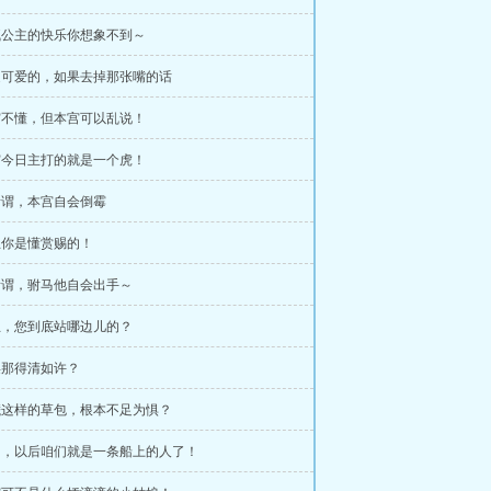
发疯公主的快乐你想象不到～
她挺可爱的，如果去掉那张嘴的话
本宫不懂，但本宫可以乱说！
本宫今日主打的就是一个虎！
无所谓，本宫自会倒霉
公主你是懂赏赐的！
无所谓，驸马他自会出手～
公主，您到底站哪边儿的？
问渠那得清如许？
凤曦这样的草包，根本不足为惧？
乖了，以后咱们就是一条船上的人了！