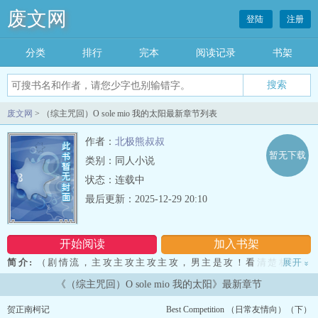
废文网
登陆
注册
分类
排行
完本
阅读记录
书架
废文网
> （综主咒回）O sole mio 我的太阳最新章节列表
作者：
北极熊叔叔
暂无下载
类别：同人小说
状态：连载中
最后更新：2025-12-29 20:10
开始阅读
加入书架
简介:
（剧情流，主攻主攻主攻主攻，男主是攻！看清楚标签再
展开
»
点！） （彩蛋章留言敲或是q的全部禁言！！禁言！！老夫玻璃心，
《（综主咒回）O sole mio 我的太阳》最新章节
看不得这种连几个字评价都没有的！） 虎杖悠真（Itadori
Yuuma），年龄17，xing别男，ai好是兼职，自认为是平平无奇的高
贺正南柯记
Best Competition （日常友情向）（下）