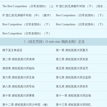
专二年级生，目前正在四处平平无奇的做兼职。xing向是长着大胸的
人类，男女都可以。 上辈子的他，临死前许下愿望，来世能够生活在
The Best Competition （日常友情向）（上
IF 悠仁的兄弟都不对劲 （下）（清水彩蛋，勿回复敲q）
一个没有妖魔鬼怪，没有喰种，没有食人鬼，有车有房有血亲的现代
世界。 好消息是：他的愿望成真了，他迎来了自己的第四世。 坏消息
IF 悠仁的兄弟都不对劲 （中）（微3P）
Best Competition （日常友情向）（下）
是：这个世界有吃人的恶灵（咒灵） 好消息是：这辈子的他有血脉相
连的亲人 坏消息是：老爸早死，老妈是死而复生的怪物，祖父病死，
Best Competition （日常友情向）（下）
Best Competition （日常友情向）（下）
仅剩的弟弟还喜欢作死 经历了三辈子英年早逝，虎杖?前前前普通上
Best Competition （日常友情向）（下）
班族?前前喰种搜查官?前变鬼呼吸剑士?悠真（露出疲惫的微笑）：
Fine。 总之，先给自己定一个小目标，争取这辈子能够破纪录，活过
《（综主咒回）O sole mio 我的太阳》正文
30岁。 没大纲写到哪是哪，结局HE 食用前须知： 1. 剧情流，大概
率不救济，因为咒回没完结最后可能会吃书，爽文剧情流（我写我爽
楔子及主角设定
第一章 虎杖悠真讨厌夏天
的爽）； 2. 秩序恶穿越重生主角，自身经历就是金手指那种，不圣
母不热血，理智在线（因为老夫也写不出来那种类型），以及主角很
第二章 虎杖悠真讨厌弟弟
第三章 虎杖悠真讨厌东堂
强； 3. 为了咒回自产粮，咒回部分为原著漫画向＋北国老师与JJXX
合著的小说夏去秋返等（可能）； 4. 参考资料：日本地方史＋咒回
第四章 虎杖悠真讨厌福岛
第五章 虎杖悠真讨厌诅咒
漫画＋官方小说＋繁体版公式书＋日文版《都立高专机密文书》＋日
文版维基百科，以及一些电影，都市传说，还有恐怖游戏）； 5. 一
第六章 虎杖悠真讨厌五条
第七章 虎杖悠真讨厌总监部
切解释权归iivv； 6. 主线现在是1VS2 ，虎子右位（因为同步在JJ
更新，这部分在删节部分里看，正文可能存在隐晦描述），五右（JJ
第八章 虎杖悠真讨厌车站
第九章 虎杖悠真讨厌坐车
那边会以这个为主），在这两人之前和其他人有过419或调教对方的
第十章 虎杖悠真讨厌乘客
第十一章 虎杖悠真讨厌赶场
经历，其他CP会标记；灵魂睡过宿傩，和羂索是老情人关系； 7. 因
为IF可能BG或是跟其他CP所以xing向标混合。 PS. 男主绝对不是好
第十二章 虎杖悠真讨厌少年院 （修）
第十三章 虎杖悠真讨厌回忆
人，是因为有重视的人在才选择约束自己的类型！！以及，他是那种