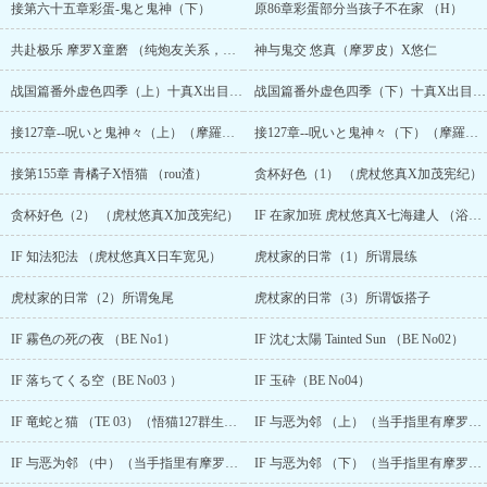
接第六十五章彩蛋-鬼と鬼神（下）
原86章彩蛋部分当孩子不在家 （H）
共赴极乐 摩罗X童磨 （纯炮友关系，清水）
神与鬼交 悠真（摩罗皮）X悠仁
战国篇番外虚色四季（上）十真X出目（羂索）
战国篇番外虚色四季（下）十真X出目（羂索）
接127章--呪いと鬼神々（上）（摩羅X宿儺）
接127章--呪いと鬼神々（下）（摩羅X宿儺）
接第155章 青橘子X悟猫 （rou渣）
贪杯好色（1） （虎杖悠真X加茂宪纪）
贪杯好色（2） （虎杖悠真X加茂宪纪）
IF 在家加班 虎杖悠真X七海建人 （浴室微车）
IF 知法犯法 （虎杖悠真X日车宽见）
虎杖家的日常（1）所谓晨练
虎杖家的日常（2）所谓兔尾
虎杖家的日常（3）所谓饭搭子
IF 霧色の死の夜 （BE No1）
IF 沈む太陽 Tainted Sun （BE No02）
IF 落ちてくる空（BE No03 ）
IF 玉砕（BE No04）
IF 竜蛇と猫 （TE 03）（悟猫127群生贺文扩写）
IF 与恶为邻 （上）（当手指里有摩罗和宿傩）
IF 与恶为邻 （中）（当手指里有摩罗和宿傩）
IF 与恶为邻 （下）（当手指里有摩罗和宿傩）