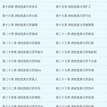
传统的大家长xing格！ PPS. 战国时代的第三辈子有过联姻，有妻妾
第十四章 虎杖悠真讨厌东京
第十五章 虎杖悠真讨厌旷工
（合作关系）、情人（男女都有）和子女，以及因为时代因素他对男
女没有偏好！ 内容如有相似纯属巧合...
第十六章 虎杖悠真讨厌火焰
第十七章 虎杖悠真讨厌巧合
第十八章 虎杖悠真讨厌漏瑚
第十九章 虎杖悠真讨厌被围观
第二十章 虎杖悠真讨厌领域
第二十一章 虎杖悠真讨厌鲜花
第二十二章 虎杖悠真讨厌霸凌
第二十三章 虎杖悠真讨厌打架
第二十四章 虎杖悠真讨厌写检讨
第二十五章 虎杖悠真讨厌电影院
第二十六章 虎杖悠真讨厌缉凶
第二十七章 虎杖悠真讨厌下水道
第二十八章 虎杖悠真讨厌油lun
第二十九章 虎杖悠真讨厌车祸
第三十章 虎杖悠真讨厌真人
第三十一章 虎杖悠真讨厌进化
第三十二章 虎杖悠真讨厌开花
第三十三章 虎杖悠真讨厌意外
第三十四章 虎杖悠真讨厌禅院
第三十五章 虎杖悠真讨厌加茂
第三十六章 虎杖悠真讨厌交流会
第三十七章 虎杖悠真讨厌打赌