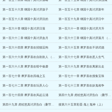
第一百五十四章 继国十真讨厌谋略
第一百五十五章 继国十真讨厌加茂城
第一百五十六章 继国十真讨厌孩子
第一百五十七章 继国十真讨厌新年
第一百五十八章 继国十真讨厌目的
第一百五十九章 继国十真讨厌日中
第一百六十章 继国十真讨厌日落
第一百六十一章 继国十真讨厌月升
第一百六十二章 继国十真讨厌血月
第一百六十三章 继国十真讨厌落月 （蛋章为第一版结尾）
第一百六十四章 摩罗喜欢招猫逗狗
第一百六十五章 摩罗喜欢不讲武德
第一百六十六章 摩罗喜欢自欺欺人 （彩蛋为灵魂对话）
第一百六十七章 摩罗喜欢惹人生气
第一百六十八章 摩罗喜欢暗中偷袭
第一百六十九章 摩罗喜欢离家出走
第一百七十章 摩罗喜欢四魂之玉
第一百七十一章 摩罗喜欢搜集宝珠
第一百七十二章 摩罗喜欢玩弄人心
第一百七十三章 摩罗喜欢妖鬼相争
第一百七十四章 摩罗喜欢风起云涌
第四十九章 虎杖悠真讨厌告白 （删节部分1）
第四十九章 虎杖悠真讨厌告白（删节部分2）
接第六十五章彩蛋-鬼と鬼神（上）