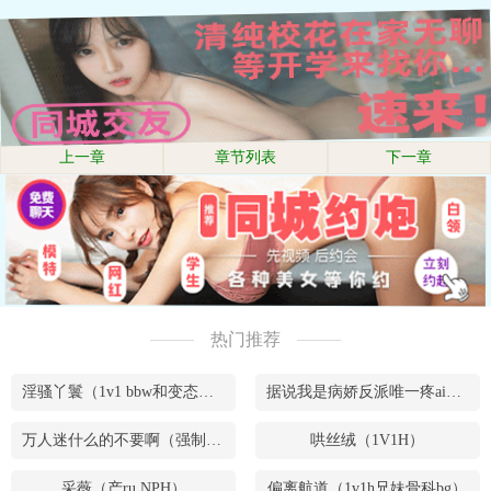
上一章
章节列表
下一章
热门推荐
淫骚丫鬟（1v1 bbw和变态腹黑男）
据说我是病娇反派唯一疼ai的妹妹（兄妹骨）
万人迷什么的不要啊（强制NPH）
哄丝绒（1V1H）
采薇（产ru NPH）
偏离航道（1v1h兄妹骨科bg）