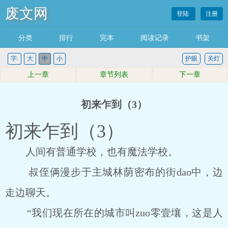
废文网
登陆
注册
分类
排行
完本
阅读记录
书架
字:
大
中
小
护眼
关灯
上一章
章节列表
下一章
初来乍到（3）
初来乍到（3）
人间有普通学校，也有魔法学校。
叔侄俩漫步于主城林荫密布的街dao中，边
走边聊天。
“我们现在所在的城市叫zuo零壹壤，这是人