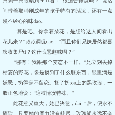
只剩一只眼睛到chu1看：“很适合修炼吗？”说话
间带着那种刚成年的孩子特有的活泼，还有一点
漫不经心的味dao。
“算是吧。你拿着朵花，是想给这人间看出
花儿来？”叔叔调侃dao：“而且你们兄妹居然都喜
欢收集尸ti？这什么恶趣味啊？”
“哪有！我跟那个变态不一样。”她立刻丢掉
枯萎的野花，像是摸到了什么脏东西，眼里满是
嫌恶，扔得毫不留恋。抚了抚tou上的黑玫瑰，一
脸正色地说：“这枝情况特殊。”
此花意义重大，她已决意，dai上后，便永不
摘除。只要她的魔力没有耗尽，玫瑰就永远不会