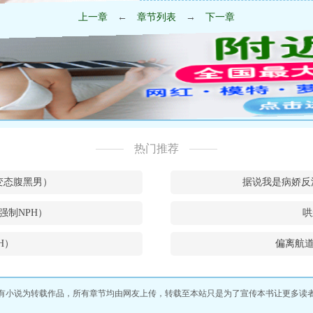
上一章
←
章节列表
→
下一章
热门推荐
w和变态腹黑男）
据说我是病娇反
强制NPH）
哄
H）
偏离航道
有小说为转载作品，所有章节均由网友上传，转载至本站只是为了宣传本书让更多读