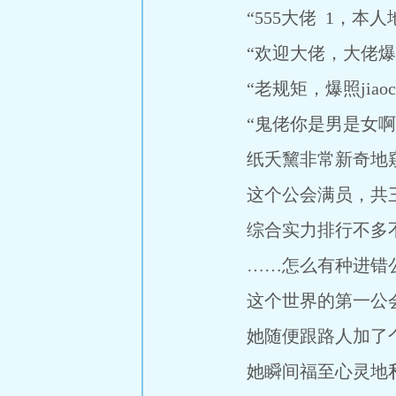
“555大佬 1，本人
“欢迎大佬，大佬爆
“老规矩，爆照jiao
“鬼佬你是男是女啊？我
纸夭黧非常新奇地窥
这个公会满员，共
综合实力排行不多不
……怎么有种进错公
这个世界的第一公会
她随便跟路人加了个
她瞬间福至心灵地私聊