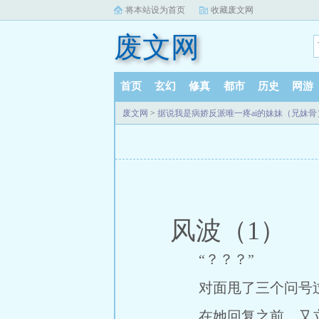
将本站设为首页
收藏废文网
废文网
首页
玄幻
修真
都市
历史
网游
废文网
>
据说我是病娇反派唯一疼ai的妹妹（兄妹骨
风波（1）
“？？？”
对面甩了三个问号
在她回复之前，又立刻