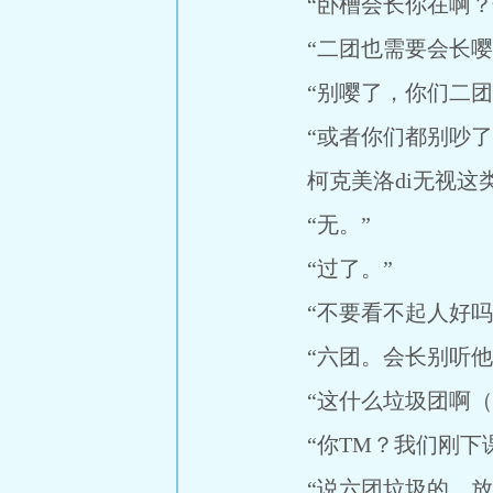
“卧槽会长你在啊？快
“二团也需要会长嘤嘤
“别嘤了，你们二团都
“或者你们都别吵了，
柯克美洛di无视这类请
“无。”
“过了。”
“不要看不起人好吗
“六团。会长别听他们
“这什么垃圾团啊（退
“你TM？我们刚下课好
“说六团垃圾的，放学