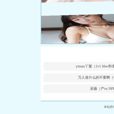
yinsao丫鬟（1v1 bb
万人迷什么的不要啊（
采薇（产ru NP
本站所