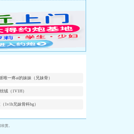
派唯一疼ai的妹妹（兄妹骨）
丝绒（1V1H）
（1v1h兄妹骨科bg）
者欣赏。