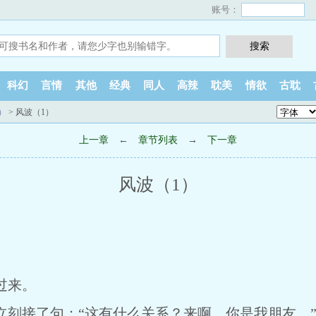
账号：
科幻
言情
其他
经典
同人
高辣
耽美
情欲
古耽
）
> 风波（1）
上一章
←
章节列表
→
下一章
风波（1）
过来。
接了句：“这有什么关系？来啊。你是我朋友。