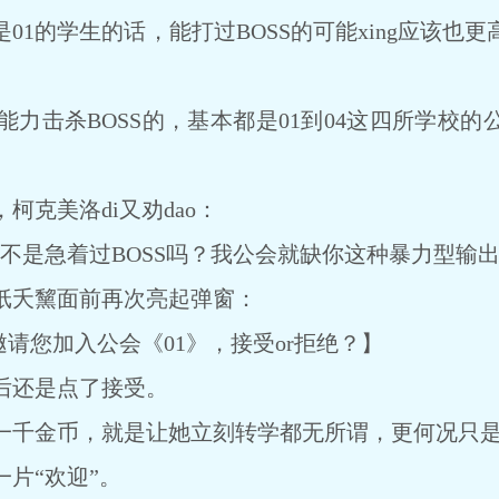
的学生的话，能打过BOSS的可能xing应该也
击杀BOSS的，基本都是01到04这四所学校的公
克美洛di又劝dao：
是急着过BOSS吗？我公会就缺你这种暴力型输出
夭黧面前再次亮起弹窗：
请您加入公会《01》，接受or拒绝？】
还是点了接受。
千金币，就是让她立刻转学都无所谓，更何况只是
片“欢迎”。