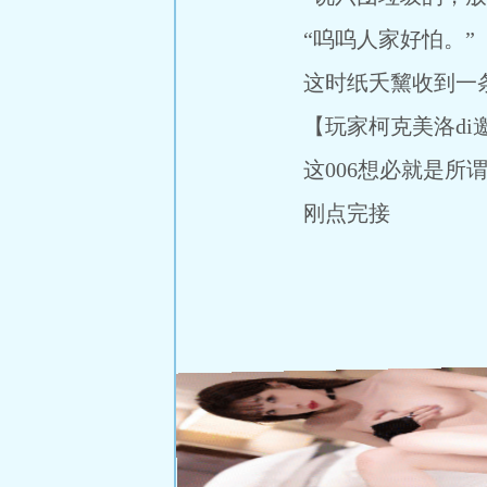
“呜呜人家好怕。”
这时纸夭黧收到一条
【玩家柯克美洛di邀请
这006想必就是所谓
刚点完接