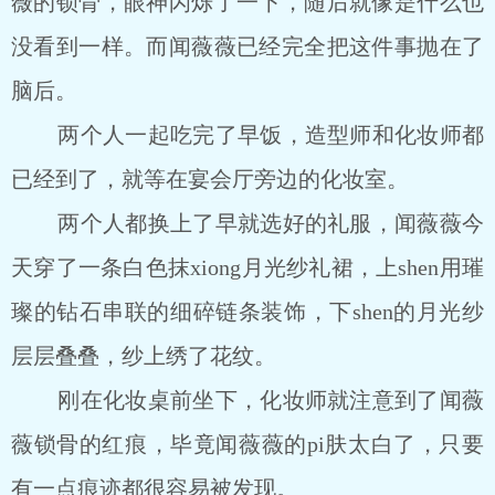
薇的锁骨，眼神闪烁了一下，随后就像是什么也
没看到一样。而闻薇薇已经完全把这件事抛在了
脑后。
两个人一起吃完了早饭，造型师和化妆师都
已经到了，就等在宴会厅旁边的化妆室。
两个人都换上了早就选好的礼服，闻薇薇今
天穿了一条白色抹xiong月光纱礼裙，上shen用璀
璨的钻石串联的细碎链条装饰，下shen的月光纱
层层叠叠，纱上绣了花纹。
刚在化妆桌前坐下，化妆师就注意到了闻薇
薇锁骨的红痕，毕竟闻薇薇的pi肤太白了，只要
有一点痕迹都很容易被发现。