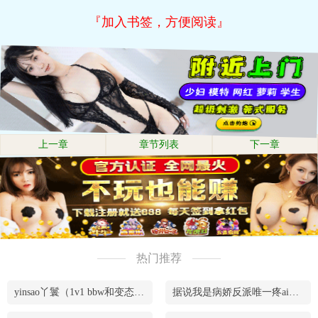
『加入书签，方便阅读』
上一章
章节列表
下一章
热门推荐
yinsao丫鬟（1v1 bbw和变态腹黑男）
据说我是病娇反派唯一疼ai的妹妹（兄妹骨）