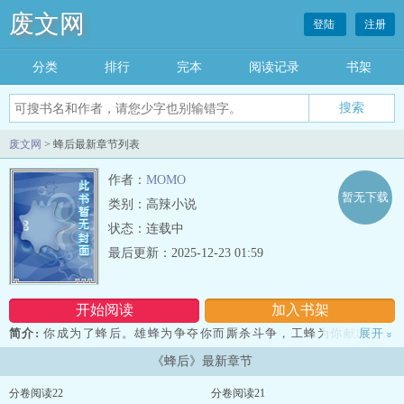
废文网
登陆
注册
分类
排行
完本
阅读记录
书架
废文网
> 蜂后最新章节列表
作者：
MOMO
暂无下载
类别：高辣小说
状态：连载中
最后更新：2025-12-23 01:59
开始阅读
加入书架
简介:
你成为了蜂后。雄蜂为争夺你而厮杀斗争，工蜂为你献出生命
展开
»
忠诚。但对你来说——这一切都是莫名其妙。因为你不想成为蜂群的
《蜂后》最新章节
生殖工具。变态痴汉舔狗雄蜂们x高岭之花蜂后你注：1、全文第二人
称。2、内含扶她。3、NP，五个男主（内含一个扶她），全员单箭
分卷阅读22
分卷阅读21