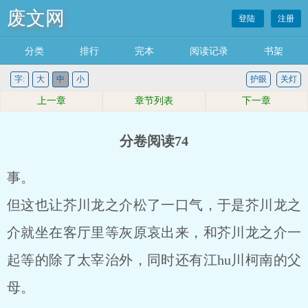
废文网
登陆
注册
分类
排行
完本
阅读记录
书架
字:
大
中
小
护眼
关灯
上一章
章节列表
下一章
分卷阅读74
事。
但这也让芥川龙之介松了一口气，于是芥川龙之
介就坐在客厅里等灰原哀出来，和芥川龙之介一
起等的除了太宰治外，同时还有江hu川柯南的父
母。