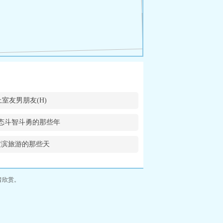
i上室友男朋友(H)
态斗智斗勇的那些年
横滨旅游的那些天
者欣赏。