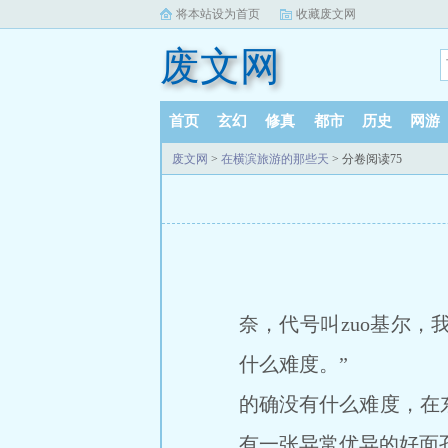
将本站设为首页
收藏废文网
废文网
首页
玄幻
修真
都市
历史
网游
废文网
>
在横滨旅游的那些天
> 分卷阅读75
奈，代号叫zuo基尔
什么难度。”
的确没有什么难度，在
有一张异常优异的好面