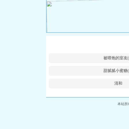
被喂饱的室友(
甜腻腻小蜜糖(
清和
本站所