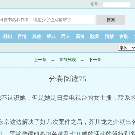
账号：
科幻
言情
其他
经典
同人
高辣
耽美
情欲
古耽
上一章
←
章节列表
→
下一章
分卷阅读75
，我不认识她，但是她是日卖电视台的女主播，联系
东京这边解决了好几次案件之后，芥川龙之介就出
孔，平常邀请他参加各种乱七八糟的活动的就特别